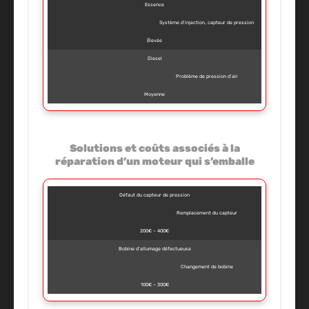
Essence
Système d’injection, capteur de pression
Élevée
Diesel
Problème de pression d’air
Moyenne
Solutions et coûts associés à la
réparation d’un moteur qui s’emballe
Défaut du capteur de pression
Remplacement du capteur
200€ – 400€
Bobine d’allumage défectueuse
Changement de bobine
100€ – 300€