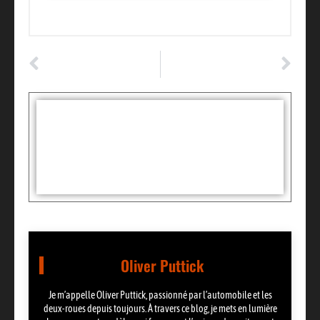
ARTICLE PRÉCÉDENT
ARTICLE SUIVANT
Faut-il vraiment enlever l’antenne avant le lavage auto ? réponses pratiques
Rouler sur la réserve : sensations fortes et astuces pour éviter la panne
Tags :
Partager:
Oliver Puttick
Je m’appelle Oliver Puttick, passionné par l’automobile et les
deux-roues depuis toujours. À travers ce blog, je mets en lumière