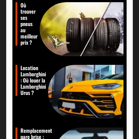
Où
trouver
ses
pneus
au
meilleur
prix ?
Location
Lamborghini
: Où louer la
Lamborghini
Urus ?
Remplacement
pare brise :