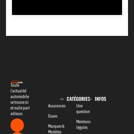
Toute
l’actualité
automobile
CATÉGORIES
INFOS
se trouve ici
Assurances
Une
et nulle part
question
ailleurs.
Essais
Mentions
Marques &
légales
Modèles