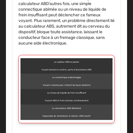
calculateur ABD’autres fois, une simple
connectique abîmée ou un niveau de liquide de
frein insuffisant peut déclencher ce fameux
voyant. Plus rarement, un problème directement lié
au calculateur ABS, autrement dit au cerveau du
dispositif, bloque toute assistance, laissant le
conducteur face à un freinage classique, sans
aucune aide électronique.
Le capteur ABS en panne
Voyant allumé en continu, perte d’assistance ABS
La connectique endommagée
Voyant s’allume puis s’éteint de façon aléatoire
Le niveau de liquide de frein insuffisant
Voyant ABS et frein allumés simultanément
Le calculateur ABS défaillant
Impossible de réinitialiser le témoin, ABS inactif