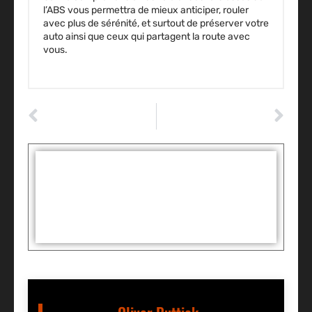
l’ABS vous permettra de mieux anticiper, rouler
avec plus de sérénité, et surtout de préserver votre
auto ainsi que ceux qui partagent la route avec
vous.
ARTICLE PRÉCÉDENT
ARTICLE SUIVANT
Liquide de refroidissement rose et jaune : peut-on les mélanger sans risque ?
Comptable VTC BVTC : les 7 atouts d’un cabinet spécialisé pour chauffeurs
Tags :
Partager: