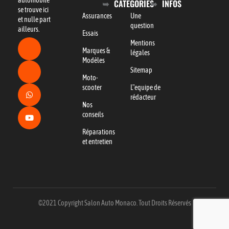
CATÉGORIES
INFOS
se trouve ici
Assurances
Une
et nulle part
question
ailleurs.
Essais
Mentions
Marques &
légales
Modèles
Sitemap
Moto-
scooter
L"equipe de
rédacteur
Nos
conseils
Réparations
et entretien
©2021 Copyright Salon Auto Monaco. Tout Droits Réservés