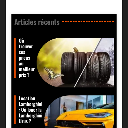
Articles récents​
Où
trouver
ses
pneus
au
meilleur
prix ?
Location
Lamborghini
: Où louer la
Lamborghini
Urus ?