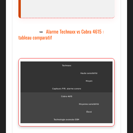
Alarme Technaxx vs Cobra 4615 :
tableau comparatif
Technaxx
Haute sensibilité
Moyen
Capteurs PIR, alarme sonore
Cobra 4615
Moyenne sensibilité
Élevé
Technologie avancée GSM