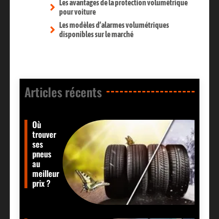
Les avantages de la protection volumétrique
pour voiture
Les modèles d’alarmes volumétriques
disponibles sur le marché
Articles récents​
Où
trouver
ses
pneus
au
meilleur
prix ?