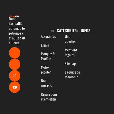
Toute
l’actualité
automobile
CATÉGORIES
INFOS
se trouve ici
Assurances
Une
et nulle part
question
ailleurs.
Essais
Mentions
Marques &
légales
Modèles
Sitemap
Moto-
scooter
L"equipe de
rédacteur
Nos
conseils
Réparations
et entretien