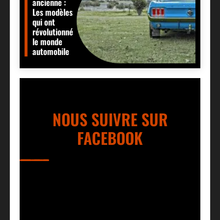
ancienne :
Les modèles
qui ont
révolutionné
le monde
automobile
NOUS SUIVRE SUR
FACEBOOK