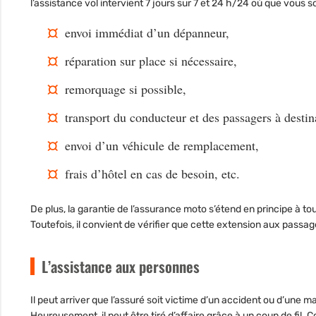
l’assistance vol
intervient 7 jours sur 7 et 24 h/24
où que vous so
envoi immédiat d’un dépanneur,
réparation sur place si nécessaire,
remorquage si possible,
transport du conducteur et des passagers à destin
envoi d’un véhicule de remplacement
,
frais d’hôtel en cas de besoin, etc.
De plus, la garantie de l’assurance moto s’étend en principe à
to
Toutefois, il convient de vérifier que cette extension aux passag
L’assistance aux personnes
Il peut arriver que l’assuré soit victime d’un accident ou d’une ma
Heureusement, il peut être tiré d’affaire grâce à un coup de fil.