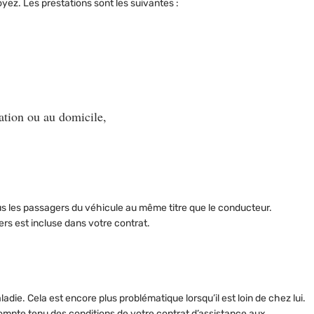
yez. Les prestations sont les suivantes :
ation ou au domicile,
us les passagers du véhicule
au même titre que le conducteur.
ers est incluse dans votre contrat.
ladie. Cela est encore plus problématique lorsqu’il est loin de chez lui.
 Compte tenu des conditions de votre
contrat d’assistance aux