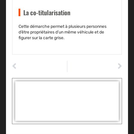
La co-titularisation
Cette démarche permet à plusieurs personnes
d’être
propriétaires d’un même véhicule
et de
figurer sur la carte grise.
ARTICLE PRÉCÉDENT
ARTICLE SUIVANT
Assurance moto : la question de l’assistance
Voiture d’occasion : comment acheter sans se tromper ?
Tags :
Partager: