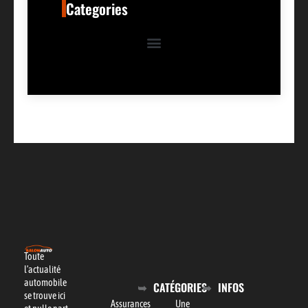
Categories
Toute
l’actualité
automobile
CATÉGORIES
INFOS
se trouve ici
Assurances
Une