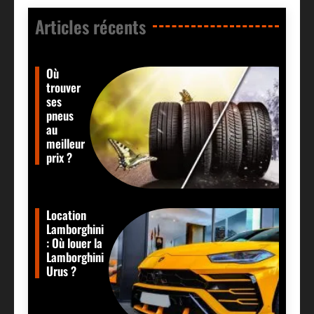
Articles récents​
Où
trouver
ses
pneus
au
meilleur
prix ?
Location
Lamborghini
: Où louer la
Lamborghini
Urus ?