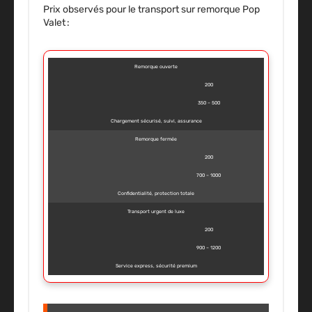
Prix observés pour le transport sur remorque Pop
Valet :
Remorque ouverte
200
350 – 500
Chargement sécurisé, suivi, assurance
Remorque fermée
200
700 – 1000
Confidentialité, protection totale
Transport urgent de luxe
200
900 – 1200
Service express, sécurité premium