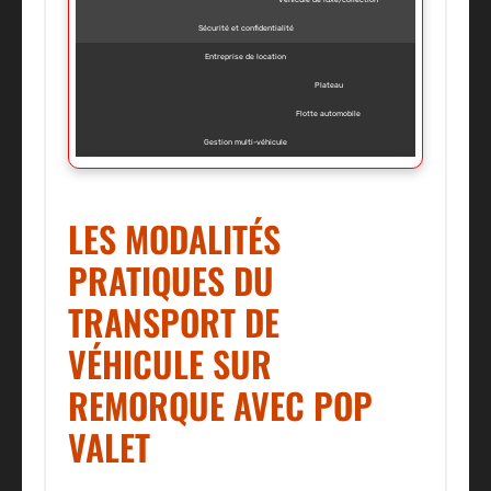
Sécurité et confidentialité
Entreprise de location
Plateau
Flotte automobile
Gestion multi-véhicule
LES MODALITÉS
PRATIQUES DU
TRANSPORT DE
VÉHICULE SUR
REMORQUE AVEC POP
VALET