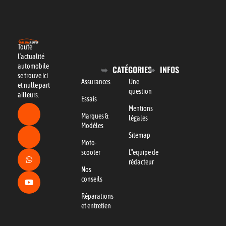
Toute
l’actualité
automobile
CATÉGORIES
INFOS
se trouve ici
Assurances
Une
et nulle part
question
ailleurs.
Essais
Mentions
Marques &
légales
Modèles
Sitemap
Moto-
scooter
L"equipe de
rédacteur
Nos
conseils
Réparations
et entretien