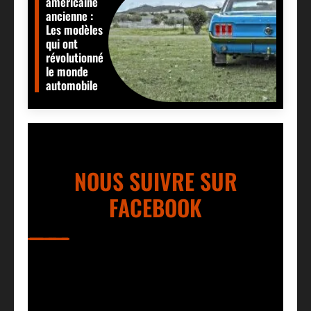
americaine
ancienne :
Les modèles
qui ont
révolutionné
le monde
automobile
NOUS SUIVRE SUR
FACEBOOK