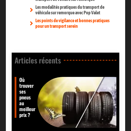
Les modalités pratiques du transport de
véhicule sur remorque avec Pop Valet
Les points de vigilance et bonnes pratiques
pour un transport serein
Articles récents​
Où
trouver
ses
pneus
au
meilleur
prix ?