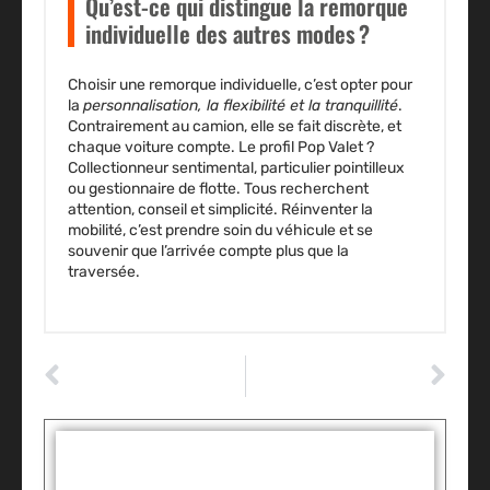
Qu’est-ce qui distingue la remorque
individuelle des autres modes ?
Choisir une remorque individuelle, c’est opter pour
la
personnalisation, la flexibilité et la tranquillité
.
Contrairement au camion, elle se fait discrète, et
chaque voiture compte. Le profil Pop Valet ?
Collectionneur sentimental, particulier pointilleux
ou gestionnaire de flotte. Tous recherchent
attention, conseil et simplicité. Réinventer la
mobilité, c’est prendre soin du véhicule et se
souvenir que l’arrivée compte plus que la
traversée.
ARTICLE PRÉCÉDENT
ARTICLE SUIVANT
Brancher des pinces sur une batterie : la méthode sûre pour éviter tout risque
Comment choisir des feux longue portée LED pour votre camion
Tags :