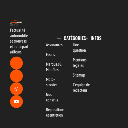
Toute
l’actualité
automobile
CATÉGORIES
INFOS
se trouve ici
Assurances
Une
et nulle part
question
ailleurs.
Essais
Mentions
Marques &
légales
Modèles
Sitemap
Moto-
scooter
L"equipe de
rédacteur
Nos
conseils
Réparations
et entretien