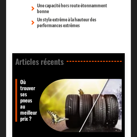
Une capacité hors route étonnamment
bonne
Un style extrême à la hauteur des
performances extrêmes
Articles récents​
Où
trouver
ses
pneus
au
meilleur
prix ?