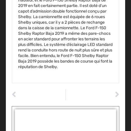
hauteur, et le Ford F-150 Shelby Raptor Baja de
2019 en fait certainement partie. Il est doté d’un
capot d’admission double fonctionnel conçu par
Shelby. La camionnette est équipée de 6 roues
Shelby uniques, car il y a 2 pièces de rechange
dans la caisse de la camionnette. Le Ford F-150
Shelby Raptor Baja 2019 a même des pare-chocs
en acier standard pour affronter les terrains les
plus difficiles. Le système d’éclairage LED standard
rend la conduite hors route de nuit plus sûre et plus
facile. Bien entendu, le Ford F-150 Shelby Raptor
Baja 2019 possède les bandes de course qui font la
réputation de Shelby.
ARTICLE PRÉCÉDENT
ARTICLE SUIVANT
Marque de voiture allemande : Les 5 meilleures marques de voiture allemande
Nouvelle Toyota Corolla : Tout ce qu’il faut savoir
Tags :