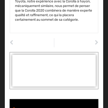
Toyota, notre expérience avec la Corolla à hayon,
mécaniquement similaire, nous permet de penser
que la Corolla 2020 combinera de manière experte
qualité et raffinement, ce qui la placera
certainement au sommet de sa catégorie.
ARTICLE PRÉCÉDENT
ARTICLE SUIVANT
Ford Raptor Shelby : Tout ce que vous devez savoir
Reprogrammation ethanol : Le E85 est-il synonyme d’économies ?
Tags :
Partager: