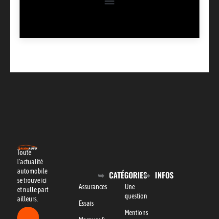
Toute
l’actualité
automobile
CATÉGORIES
INFOS
se trouve ici
Assurances
Une
et nulle part
question
ailleurs.
Essais
Mentions