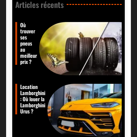
Articles récents​
Où
trouver
ses
pneus
au
meilleur
prix ?
Location
Lamborghini
: Où louer la
Lamborghini
Urus ?