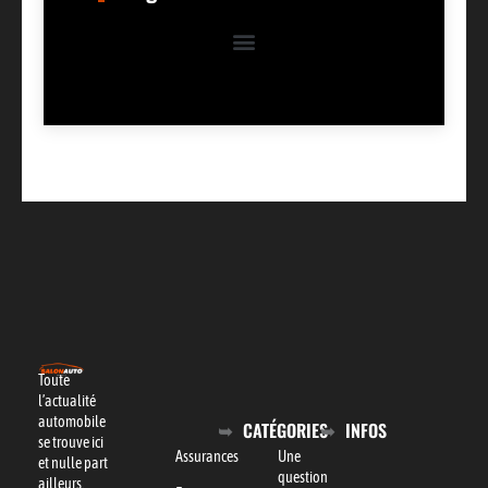
Toute
l’actualité
automobile
CATÉGORIES
INFOS
se trouve ici
Assurances
Une
et nulle part
question
ailleurs.