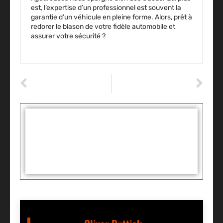
est, l’expertise d’un professionnel est souvent la
garantie d’un véhicule en pleine forme. Alors, prêt à
redorer le blason de votre fidèle automobile et
assurer votre sécurité ?
ARTICLE PRÉCÉDENT
ARTICLE SUIVANT
Quand le voyant ASR s’allume : comprendre les risques et solutions immédiates
Fiabilité réelle du moteur Renault chez Mercedes : mythe ou réalité étonnante ?
Tags :
Partager: