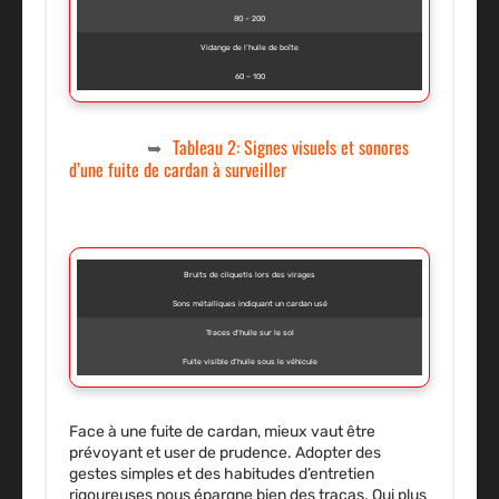
80 – 200
Vidange de l’huile de boîte
60 – 100
Tableau 2: Signes visuels et sonores
d’une fuite de cardan à surveiller
Bruits de cliquetis lors des virages
Sons métalliques indiquant un cardan usé
Traces d’huile sur le sol
Fuite visible d’huile sous le véhicule
Face à une fuite de cardan, mieux vaut être
prévoyant et user de prudence. Adopter des
gestes simples et des habitudes d’entretien
rigoureuses nous épargne bien des tracas. Qui plus