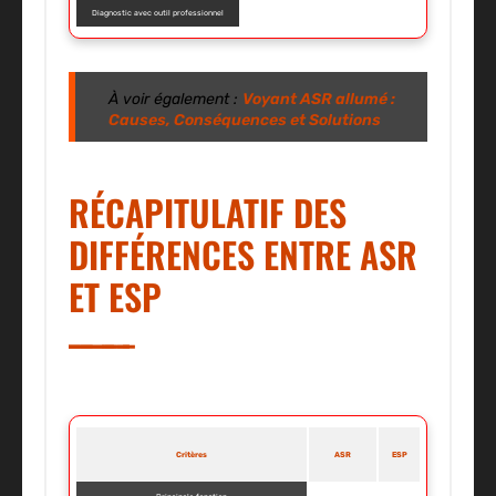
Diagnostic avec outil professionnel
À voir également :
Voyant ASR allumé :
Causes, Conséquences et Solutions
RÉCAPITULATIF DES
DIFFÉRENCES ENTRE ASR
ET ESP
Critères
ASR
ESP