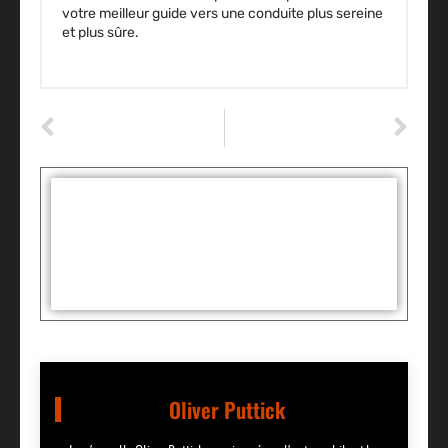
votre meilleur guide vers une conduite plus sereine
et plus sûre.
ARTICLE PRÉCÉDENT
ARTICLE SUIVANT
Assurance automobile : obligations, garanties et astuces pour économiser
Fuite de cardan côté boîte : éviter les désagréments et sécuriser sa conduite
Tags :
Partager:
Oliver Puttick