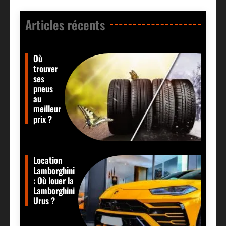
Articles récents​
Où
trouver
ses
pneus
au
meilleur
prix ?
Location
Lamborghini
: Où louer la
Lamborghini
Urus ?