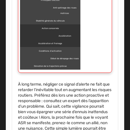
Principale fonction
Anti-patinage des roues
motrices
Stabilité générale du véhicule
Action concernée
Accélération
Accélération et freinage
Conditions d’activation
Début de dérapage des roues
Déviation de la trajectoire prévue
À long terme, négliger ce signal d’alerte ne fait que
retarder l’inévitable tout en augmentant les risques
routiers. Préférez dès lors une action proactive et
responsable : consultez un expert dès l’apparition
d’un problème. Qui sait, cette vigilance pourrait
bien vous épargner une série d’ennuis inattendus
et coûteux ! Alors, la prochaine fois que le voyant
ASR se manifeste, prenez-le comme un allié, non
une nuisance. Cette simple lumière pourrait être