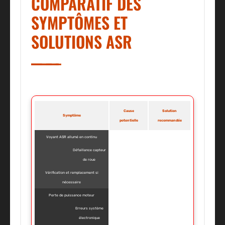
COMPARATIF DES
SYMPTÔMES ET
SOLUTIONS ASR
Cause
Solution
Symptôme
potentielle
recommandée
Voyant ASR allumé en continu
Défaillance capteur
de roue
Vérification et remplacement si
nécessaire
Perte de puissance moteur
Erreurs système
électronique