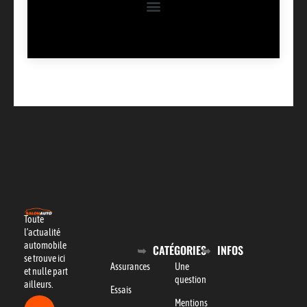
Toute
l’actualité
automobile
CATÉGORIES
INFOS
se trouve ici
Assurances
Une
et nulle part
question
ailleurs.
Essais
Mentions