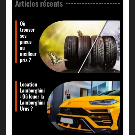
Articles récents​
Où
trouver
ses
pneus
au
meilleur
prix ?
Location
Lamborghini
: Où louer la
Lamborghini
Urus ?