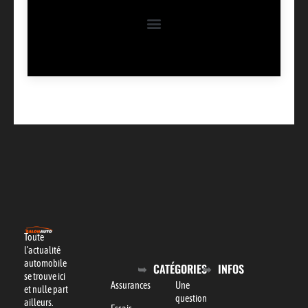
Toute
l’actualité
automobile
CATÉGORIES
INFOS
se trouve ici
Assurances
Une
et nulle part
question
ailleurs.