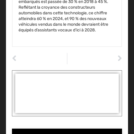
embarqués est passée de 30 % en 2018 à 45 %.
Reflétant la croyance des constructeurs
automobiles dans cette technologie, ce chiffre
atteindra 60 % en 2024, et 90 % des nouveaux
véhicules vendus dans le monde devraient être
équipés d’assistants vocaux d’ici à 2028.
ARTICLE PRÉCÉDENT
ARTICLE SUIVANT
Comment voyager en toute sécurité cet été ?
5 indicateurs à vérifier pour optimiser votre flotte automobile
Tags :
Partager: