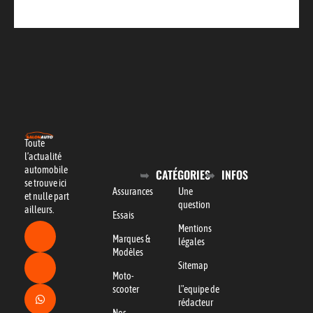
Toute
l’actualité
automobile
CATÉGORIES
INFOS
se trouve ici
Assurances
Une
et nulle part
question
ailleurs.
Essais
Mentions
Marques &
légales
Modèles
Sitemap
Moto-
scooter
L"equipe de
rédacteur