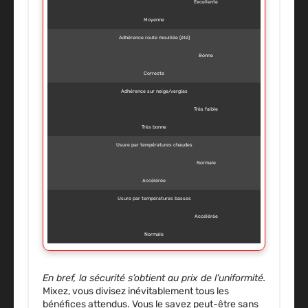
Excellente
Moyenne
Adhérence route mouillée (été)
Bonne
Correcte
Adhérence sur neige/verglas
Très faible
Très bonne
Usure par températures chaudes
Normale
Accélérée
Usure par températures basses
Accélérée
Normale
En bref, la sécurité s’obtient au prix de l’uniformité.
Mixez, vous divisez inévitablement tous les
bénéfices attendus.
Vous le savez peut-être sans