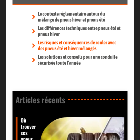
Le contexte réglementaire autour du
mélange de pneus hiver et pneus été
Les différences techniques entre pneus été et
pneus hiver
Les risques et conséquences de rouler avec
des pneus été et hiver mélangés
Les solutions et conseils pour une conduite
sécurisée toute l’année
Articles récents​
Où
trouver
ses
pneus