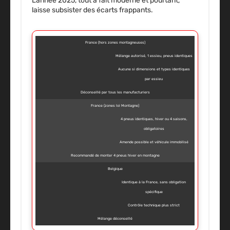
L’année 2025, tout à fait moderne et pourtant,
laisse subsister des écarts frappants.
France (hors zones montagneuses)
Mélange autorisé, 1 essieu, pneus identiques
Aucune si dimensions et types identiques
par essieu
Déconseillé par tous les manufacturiers
France (zones loi Montagne)
4 pneus identiques, hiver ou 4 saisons,
obligatoires
Amende possible et véhicule immobilisé
Recommandé de monter 4 pneus hiver en montagne
Belgique
Identique à la France, sans obligation
spécifique
Contrôle technique plus strict
Mélange déconseillé