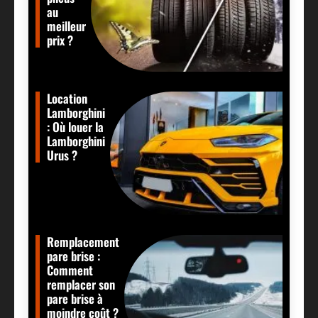
au
meilleur
prix ?
Location
Lamborghini
: Où louer la
Lamborghini
Urus ?
Remplacement
pare brise :
Comment
remplacer son
pare brise à
moindre coût ?