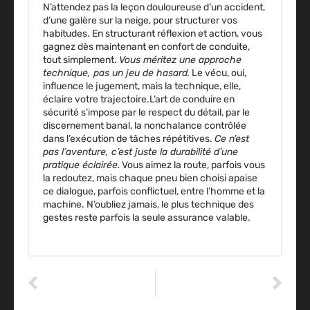
N’attendez pas la leçon douloureuse d’un accident,
d’une galère sur la neige, pour structurer vos
habitudes.
En structurant réflexion et action, vous
gagnez dès maintenant en confort de conduite,
tout simplement.
Vous méritez une approche
technique, pas un jeu de hasard.
Le vécu, oui,
influence le jugement, mais la technique, elle,
éclaire votre trajectoire.
L’art de conduire en
sécurité
s’impose par le respect du détail, par le
discernement banal, la nonchalance contrôlée
dans l’exécution de tâches répétitives.
Ce n’est
pas l’aventure, c’est juste la durabilité d’une
pratique éclairée.
Vous aimez la route, parfois vous
la redoutez, mais chaque pneu bien choisi apaise
ce dialogue, parfois conflictuel, entre l’homme et la
machine.
N’oubliez jamais, le plus technique des
gestes reste parfois la seule assurance valable.
ARTICLE PRÉCÉDENT
ARTICLE SUIVANT
Carte grise collection : les avantages et inconvénients à connaître avant de choisir
Le logotage est-il durable et résistant à l’usage et au lavage ?