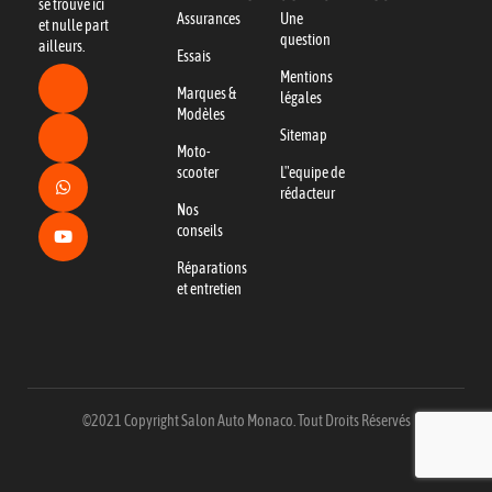
se trouve ici
Assurances
Une
et nulle part
question
ailleurs.
Essais
Mentions
Marques &
légales
Modèles
Sitemap
Moto-
scooter
L"equipe de
rédacteur
Nos
conseils
Réparations
et entretien
©2021 Copyright Salon Auto Monaco. Tout Droits Réservés