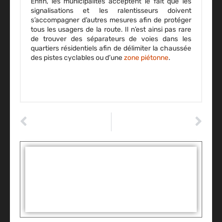
Enfin, les municipalités acceptent le fait que les
signalisations et les ralentisseurs doivent
s’accompagner d’autres mesures afin de protéger
tous les usagers de la route. Il n’est ainsi pas rare
de trouver des
séparateurs de voies
dans les
quartiers résidentiels afin de délimiter la chaussée
des pistes cyclables ou d’une
zone piétonne
.
ARTICLE PRÉCÉDENT
ARTICLE SUIVANT
Ford configurateur : Bronco Sport 2021
Code de la route : Le répertoire des panneaux routiers
Tags :
Partager: