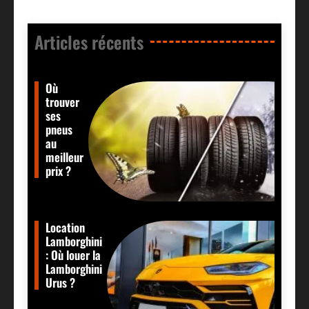
Articles récents​
Où
trouver
ses
pneus
au
meilleur
prix ?
Location
Lamborghini
: Où louer la
Lamborghini
Urus ?