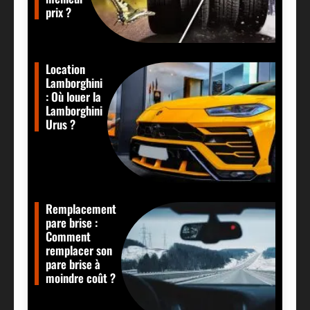
prix ?
Location
Lamborghini
: Où louer la
Lamborghini
Urus ?
Remplacement
pare brise :
Comment
remplacer son
pare brise à
moindre coût ?