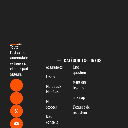
Toute
l’actualité
automobile
CATÉGORIES
INFOS
se trouve ici
Assurances
Une
et nulle part
question
ailleurs.
Essais
Mentions
Marques &
légales
Modèles
Sitemap
Moto-
scooter
L"equipe de
rédacteur
Nos
conseils