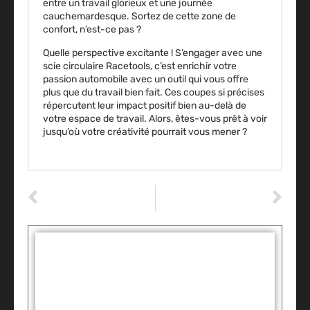
entre un travail glorieux et une journée
cauchemardesque. Sortez de cette zone de
confort, n’est-ce pas ?
Quelle perspective excitante ! S’engager avec une
scie circulaire Racetools, c’est enrichir votre
passion automobile avec un outil qui vous offre
plus que du travail bien fait. Ces coupes si précises
répercutent leur impact positif bien au-delà de
votre espace de travail. Alors, êtes-vous prêt à voir
jusqu’où votre créativité pourrait vous mener ?
ARTICLE PRÉCÉDENT
ARTICLE SUIVANT
Vices cachés auto : combien espérer des dommages et intérêts ?
Maîtriser le sport tuning : astuces pour booster votre auto en toute sécurité
Tags :
Partager: