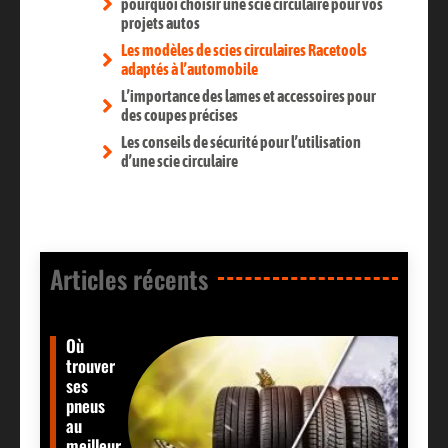
pourquoi choisir une scie circulaire pour vos
projets autos
Les modèles de scies circulaires Racetools
adaptés à l’automobile
L’importance des lames et accessoires pour
des coupes précises
Les conseils de sécurité pour l’utilisation
d’une scie circulaire
Articles récents​
Où
trouver
ses
pneus
au
meilleur