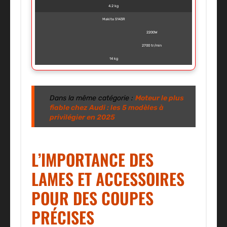
4.2 kg
Makita 5143R
2200W
2700 tr/min
14 kg
Dans la même catégorie :
Moteur le plus
fiable chez Audi : les 5 modèles à
privilégier en 2025
L’IMPORTANCE DES
LAMES ET ACCESSOIRES
POUR DES COUPES
PRÉCISES