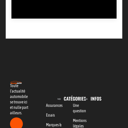
Toute
l’actualité
automobile
CATÉGORIES
INFOS
se trouve ici
Assurances
Une
et nulle part
question
ailleurs.
Essais
Mentions
Marques &
légales