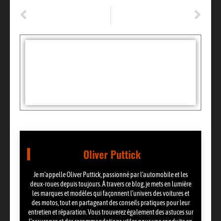
ARTICLE PRÉCÉDENT
ARTICLE SUIVANT
Code de la route : Le répertoire des panneaux routiers
Tout ce qu’il faut savoir sur la Golf 7 R
Tags :
Partager:
Oliver Puttick
Je m’appelle Oliver Puttick, passionné par l’automobile et les
deux-roues depuis toujours. À travers ce blog, je mets en lumière
les marques et modèles qui façonnent l’univers des voitures et
des motos, tout en partageant des conseils pratiques pour leur
entretien et réparation. Vous trouverez également des astuces sur