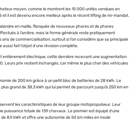
 acheteur moyen, comme le montrent les 15 000 unités vendues en
 et il est devenu encore meilleur après le récent lifting de mi-mandat.
calandre en maille, flanquée de nouveaux phares et de phares
fectués à l’arrière, mais la forme générale reste pratiquement
ans de commercialisation, surtout si l’on considère que sa principale
le aussi fait l’objet d’une révision complète.
 et entièrement électrique, cette dernière recevant une augmentation
. Leurs prix restent inchangés, car même le plus cher des véhicules
nomie de 200 km grâce à un petit bloc de batteries de 28 kWh. Le
plus grand de 38,3 kWh qui lui permet de parcourir jusqu’à 250 km en
servent les caractéristiques de leur groupe motopropulseur. Leur
une puissance totale de 139 chevaux. Le premier est équipé d’une
ie de 8,9 kWh et offre une autonomie de 50 km miles en mode