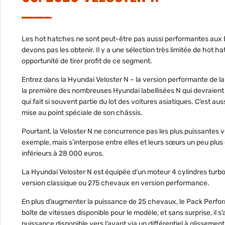
Les hot hatches ne sont peut-être pas aussi performantes aux Ét
devons pas les obtenir. Il y a une sélection très limitée de hot h
opportunité de tirer profit de ce segment.
Entrez dans la Hyundai Veloster N – la version performante de 
la première des nombreuses Hyundai labellisées N qui devraient jo
qui fait si souvent partie du lot des voitures asiatiques. C’est a
mise au point spéciale de son châssis.
Pourtant, la Veloster N ne concurrence pas les plus puissantes
exemple, mais s’interpose entre elles et leurs sœurs un peu plus 
inférieurs à 28 000 euros.
La Hyundai Veloster N est équipée d’un moteur 4 cylindres turbo
version classique ou 275 chevaux en version performance.
En plus d’augmenter la puissance de 25 chevaux, le Pack Performa
boîte de vitesses disponible pour le modèle, et sans surprise, il 
puissance disponible vers l’avant via un différentiel à glissemen