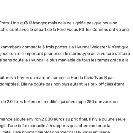
ats-Unis qu’à l’étranger, mais cela ne signifie pas que nous ne
atchs ici, et avec le départ de la Ford Focus RS, les Coréens ont vu une
la kammback compacte à trois portes. La Hyundai Veloster N n’est que
uer un rôle important pour briser le stéréotype de la voiture utilitaire
ussi sans doute la Hyundai la plus maniable de tous les temps grâce à la
 voitures à hayon du marché comme la Honda Civic Type R par
domptées. Elle ne coûte pas non plus autant, les prix officiels étant
 de 2,0 litres fortement modifié, qui développe 250 chevaux en
nce ajoute environ 2 000 euros au prix final. Il n’y a qu’une seule
s’agit d’une boîte manuelle à 6 rapports qui achemine toute la
t limité. Cela pourrait bientôt changer car Hyundai envisage