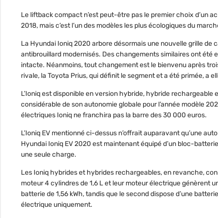
Le liftback compact n’est peut-être pas le premier choix d’un
2018, mais c’est l’un des modèles les plus écologiques du marché
La Hyundai Ioniq 2020 arbore désormais une nouvelle grille de 
antibrouillard modernisés. Des changements similaires ont été ef
intacte. Néanmoins, tout changement est le bienvenu après trois 
rivale, la Toyota Prius, qui définit le segment et a été primée, a el
L’Ioniq est disponible en version hybride, hybride rechargeable
considérable de son autonomie globale pour l’année modèle 2020
électriques Ioniq ne franchira pas la barre des 30 000 euros.
L’Ioniq EV mentionné ci-dessus n’offrait auparavant qu’une auto
Hyundai Ioniq EV 2020 est maintenant équipé d’un bloc-batterie 
une seule charge.
Les Ioniq hybrides et hybrides rechargeables, en revanche, con
moteur 4 cylindres de 1,6 L et leur moteur électrique génèrent 
batterie de 1,56 kWh, tandis que le second dispose d’une batter
électrique uniquement.