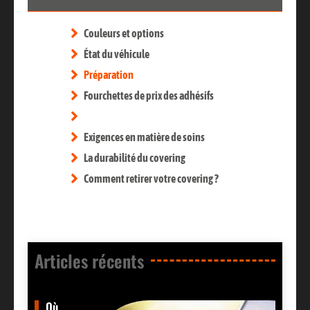
Couleurs et options
État du véhicule
Préparation
Fourchettes de prix des adhésifs
Exigences en matière de soins
La durabilité du covering
Comment retirer votre covering ?
Articles récents​
Où