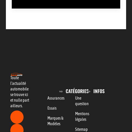
Toute
l’actualité
automobile
CATÉGORIES
INFOS
se trouve ici
Assurances
Une
et nulle part
question
ailleurs.
Essais
Mentions
Marques &
légales
Modèles
Sitemap